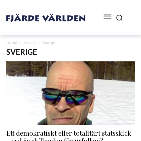
Home
Artiklar
Sverige
SVERIGE
Ett demokratiskt eller totalitärt statsskick
– vad är skillnaden för urfolken?