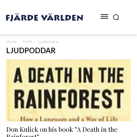
Home
Podd
Ljudpoddar
LJUDPODDAR
Don Kulick on his book ”A Death in the
Rainforest”