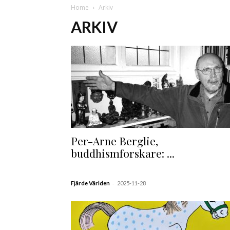
Home
Arkiv
ARKIV
Per-Arne Berglie,
buddhismforskare: ...
-
Fjärde Världen
2025-11-28