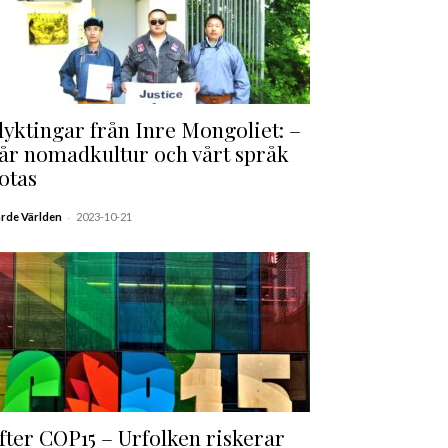
lyktingar från Inre Mongoliet: –
år nomadkultur och vårt språk
otas
-
ärde Världen
2023-10-21
fter COP15 – Urfolken riskerar