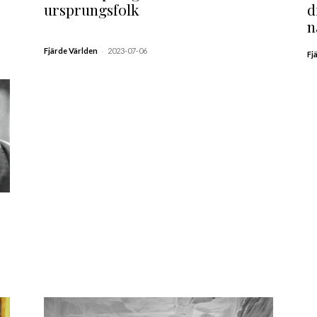
ursprungsfolk
d
n
-
Fjärde Världen
2023-07-06
Fj