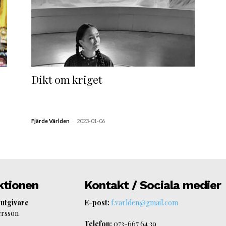
Dikt om kriget
-
Fjärde Världen
2023-01-06
ktionen
Kontakt / Sociala medier
 utgivare
E-post:
f.varlden@gmail.com
ersson
Telefon:
073-667 64 39