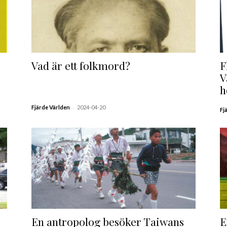
Vad är ett folkmord?
F
V
h
-
Fjärde Världen
2024-04-20
Fj
En antropolog besöker Taiwans
E