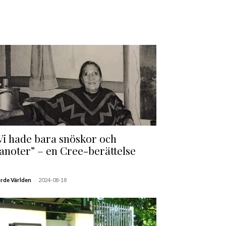
Vi hade bara snöskor och
anoter” – en Cree-berättelse
-
ärde Världen
2024-08-18