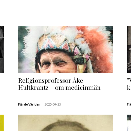
Religionsprofessor Åke
”
Hultkrantz – om medicinmän
k
-
Fjärde Världen
2025-09-25
Fj