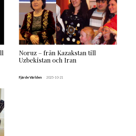
ll
Noruz – från Kazakstan till
Uzbekistan och Iran
-
Fjärde Världen
2025-10-21