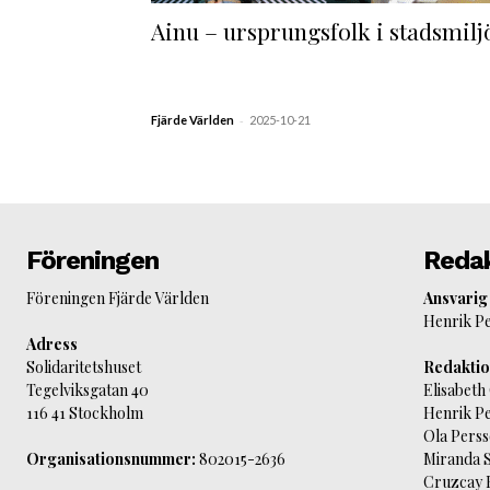
Ainu – ursprungsfolk i stadsmilj
-
Fjärde Världen
2025-10-21
Föreningen
Reda
Föreningen Fjärde Världen
Ansvarig
Henrik P
Adress
Solidaritetshuset
Redakti
Tegelviksgatan 40
Elisabeth 
116 41 Stockholm
Henrik P
Ola Pers
Organisationsnummer:
802015-2636
Miranda 
Cruzcay 