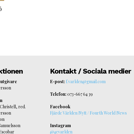
ö
ktionen
Kontakt / Sociala medier
 utgivare
E-post:
f.varlden@gmail.com
ersson
Telefon:
073-667 64 39
on
Christell, red.
Facebook
ersson
Fjärde Världen Nytt / Fourth World News
son
Samuelsson
Instagram
Escobar
@4evarlden