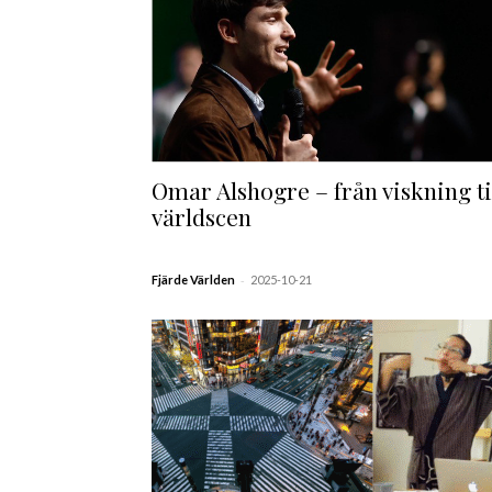
Omar Alshogre – från viskning ti
världscen
-
Fjärde Världen
2025-10-21