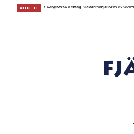
Sacagawea deltog i Lewis och Clarks expeditio
Aymara – Folket bland bergen
AKTUELLT