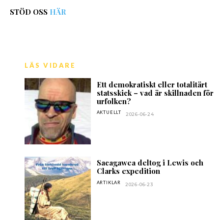
STÖD OSS
HÄR
LÄS VIDARE
Ett demokratiskt eller totalitärt
statsskick – vad är skillnaden för
urfolken?
AKTUELLT
2026-06-24
Sacagawea deltog i Lewis och
Clarks expedition
ARTIKLAR
2026-06-23