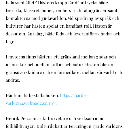
hela samhället? Hästens kropp får då uttrycka både
hierarki, klassrelationer, renhets- och tabugränser samt
kontakterna med gudavärlden. Vid spridning av språk och
kulturer har hästen spelat en handfast roll. Hästen är
dessutom, än i dag, både föda och leverantör av hudar och
tagel.
I myterna finns hästen i ett gränsland mellan gudar och
människor och mellan kultur och natur. Hästen blir en
gränsöverskridare och en förmedlare, mellan vår värld och
andras.
Här kan du beställa boken:
https://fjarde-
varlden4.webnode.se/ny…
Henrik Persson är kulturvetare och verksam inom
folkbildningen. Kulturdebatt är Föreningen Fjärde Världens